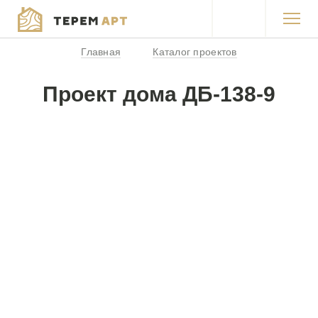
Главная
Каталог проектов
Каталог проектов
Продукция
Проект дома ДБ-138-9
Акции
Покупка в кредит
Работы
О компании
Контакты