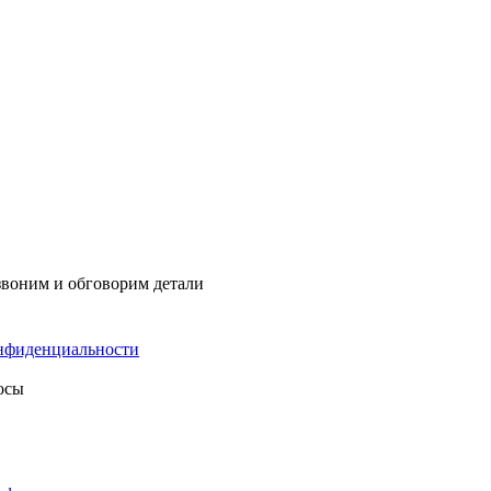
звоним и обговорим детали
нфиденциальности
осы