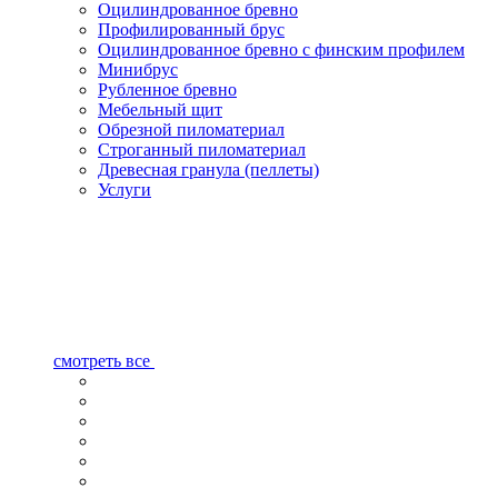
Оцилиндрованное бревно
Профилированный брус
Оцилиндрованное бревно с финским профилем
Минибрус
Рубленное бревно
Мебельный щит
Обрезной пиломатериал
Строганный пиломатериал
Древесная гранула (пеллеты)
Услуги
смотреть все